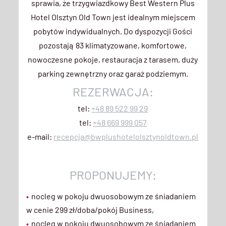
sprawia, że trzygwiazdkowy Best Western Plus
Hotel Olsztyn Old Town jest idealnym miejscem
pobytów indywidualnych. Do dyspozycji Gości
pozostają 83 klimatyzowane, komfortowe,
nowoczesne pokoje, restauracja z tarasem, duży
parking zewnętrzny oraz garaż podziemym.
REZERWACJA:
tel:
+48 89 522 99 29
tel:
+48 669 999 057
e-mail:
recepcja@bwplushotelolsztynoldtown.pl
CONTENT
PROPONUJEMY:
BLOCKS
nocleg w pokoju dwuosobowym ze śniadaniem
w cenie 299 zł/doba/pokój Business,
nocleg w pokoju dwuosobowym ze śniadaniem